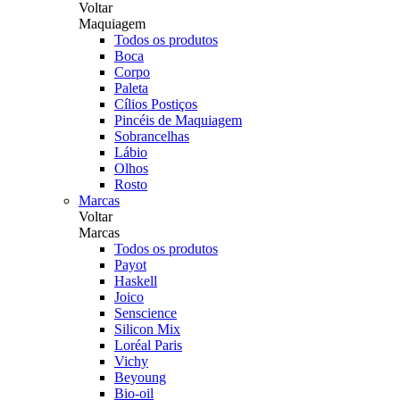
Voltar
Maquiagem
Todos os produtos
Boca
Corpo
Paleta
Cílios Postiços
Pincéis de Maquiagem
Sobrancelhas
Lábio
Olhos
Rosto
Marcas
Voltar
Marcas
Todos os produtos
Payot
Haskell
Joico
Senscience
Silicon Mix
Loréal Paris
Vichy
Beyoung
Bio-oil