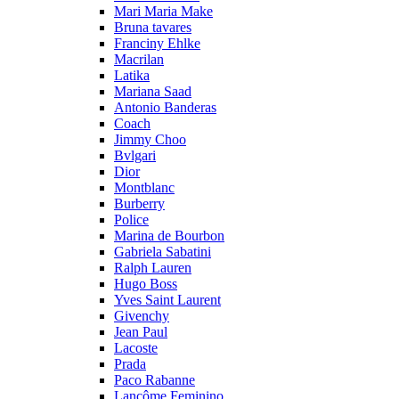
Mari Maria Make
Bruna tavares
Franciny Ehlke
Macrilan
Latika
Mariana Saad
Antonio Banderas
Coach
Jimmy Choo
Bvlgari
Dior
Montblanc
Burberry
Police
Marina de Bourbon
Gabriela Sabatini
Ralph Lauren
Hugo Boss
Yves Saint Laurent
Givenchy
Jean Paul
Lacoste
Prada
Paco Rabanne
Lancôme Feminino