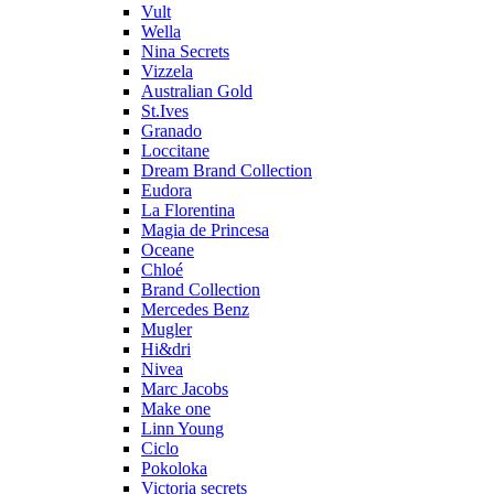
Vult
Wella
Nina Secrets
Vizzela
Australian Gold
St.Ives
Granado
Loccitane
Dream Brand Collection
Eudora
La Florentina
Magia de Princesa
Oceane
Chloé
Brand Collection
Mercedes Benz
Mugler
Hi&dri
Nivea
Marc Jacobs
Make one
Linn Young
Ciclo
Pokoloka
Victoria secrets