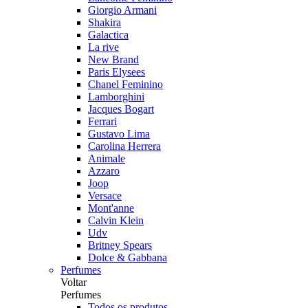
Giorgio Armani
Shakira
Galactica
La rive
New Brand
Paris Elysees
Chanel Feminino
Lamborghini
Jacques Bogart
Ferrari
Gustavo Lima
Carolina Herrera
Animale
Azzaro
Joop
Versace
Mont'anne
Calvin Klein
Udv
Britney Spears
Dolce & Gabbana
Perfumes
Voltar
Perfumes
Todos os produtos