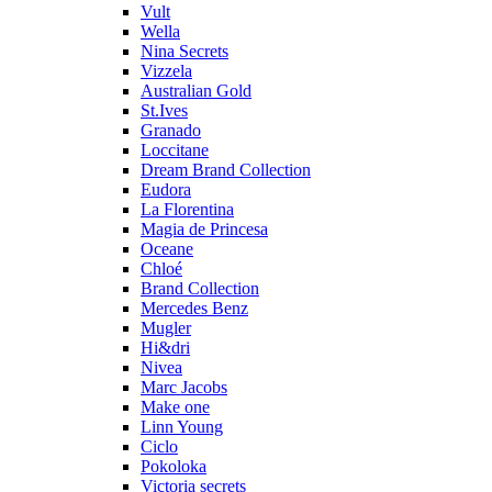
Vult
Wella
Nina Secrets
Vizzela
Australian Gold
St.Ives
Granado
Loccitane
Dream Brand Collection
Eudora
La Florentina
Magia de Princesa
Oceane
Chloé
Brand Collection
Mercedes Benz
Mugler
Hi&dri
Nivea
Marc Jacobs
Make one
Linn Young
Ciclo
Pokoloka
Victoria secrets