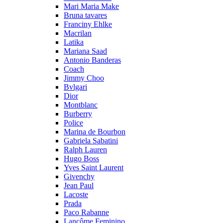
Mari Maria Make
Bruna tavares
Franciny Ehlke
Macrilan
Latika
Mariana Saad
Antonio Banderas
Coach
Jimmy Choo
Bvlgari
Dior
Montblanc
Burberry
Police
Marina de Bourbon
Gabriela Sabatini
Ralph Lauren
Hugo Boss
Yves Saint Laurent
Givenchy
Jean Paul
Lacoste
Prada
Paco Rabanne
Lancôme Feminino