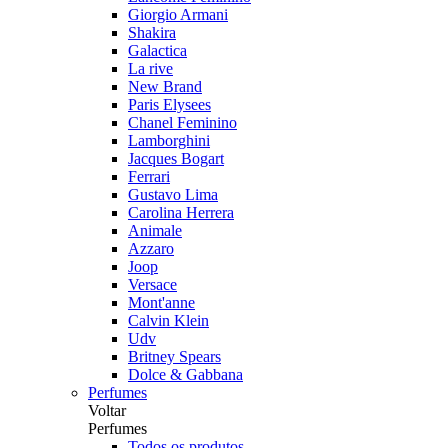
Giorgio Armani
Shakira
Galactica
La rive
New Brand
Paris Elysees
Chanel Feminino
Lamborghini
Jacques Bogart
Ferrari
Gustavo Lima
Carolina Herrera
Animale
Azzaro
Joop
Versace
Mont'anne
Calvin Klein
Udv
Britney Spears
Dolce & Gabbana
Perfumes
Voltar
Perfumes
Todos os produtos