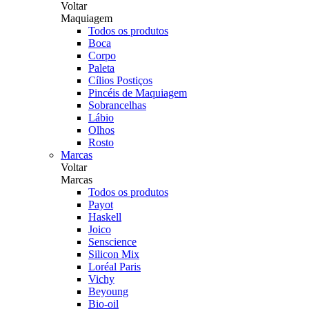
Voltar
Maquiagem
Todos os produtos
Boca
Corpo
Paleta
Cílios Postiços
Pincéis de Maquiagem
Sobrancelhas
Lábio
Olhos
Rosto
Marcas
Voltar
Marcas
Todos os produtos
Payot
Haskell
Joico
Senscience
Silicon Mix
Loréal Paris
Vichy
Beyoung
Bio-oil