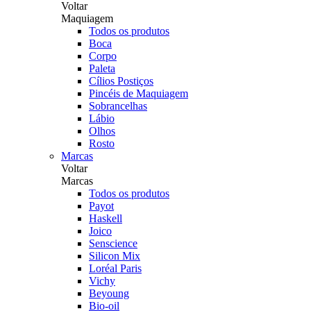
Voltar
Maquiagem
Todos os produtos
Boca
Corpo
Paleta
Cílios Postiços
Pincéis de Maquiagem
Sobrancelhas
Lábio
Olhos
Rosto
Marcas
Voltar
Marcas
Todos os produtos
Payot
Haskell
Joico
Senscience
Silicon Mix
Loréal Paris
Vichy
Beyoung
Bio-oil