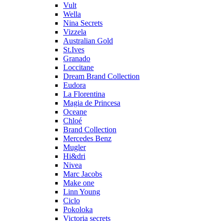
Vult
Wella
Nina Secrets
Vizzela
Australian Gold
St.Ives
Granado
Loccitane
Dream Brand Collection
Eudora
La Florentina
Magia de Princesa
Oceane
Chloé
Brand Collection
Mercedes Benz
Mugler
Hi&dri
Nivea
Marc Jacobs
Make one
Linn Young
Ciclo
Pokoloka
Victoria secrets