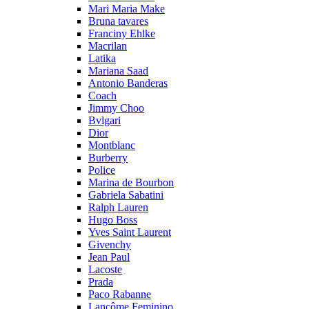
Mari Maria Make
Bruna tavares
Franciny Ehlke
Macrilan
Latika
Mariana Saad
Antonio Banderas
Coach
Jimmy Choo
Bvlgari
Dior
Montblanc
Burberry
Police
Marina de Bourbon
Gabriela Sabatini
Ralph Lauren
Hugo Boss
Yves Saint Laurent
Givenchy
Jean Paul
Lacoste
Prada
Paco Rabanne
Lancôme Feminino