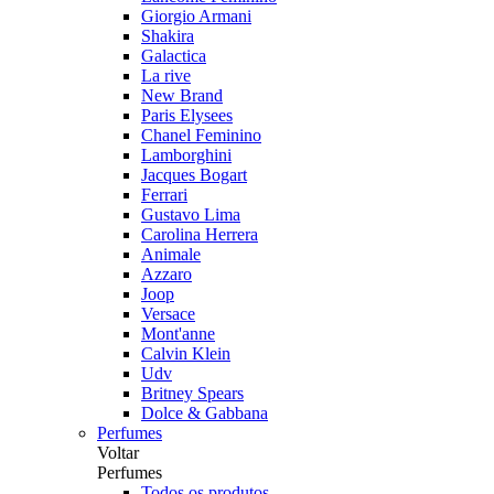
Giorgio Armani
Shakira
Galactica
La rive
New Brand
Paris Elysees
Chanel Feminino
Lamborghini
Jacques Bogart
Ferrari
Gustavo Lima
Carolina Herrera
Animale
Azzaro
Joop
Versace
Mont'anne
Calvin Klein
Udv
Britney Spears
Dolce & Gabbana
Perfumes
Voltar
Perfumes
Todos os produtos