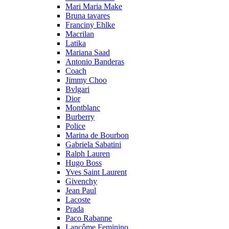
Mari Maria Make
Bruna tavares
Franciny Ehlke
Macrilan
Latika
Mariana Saad
Antonio Banderas
Coach
Jimmy Choo
Bvlgari
Dior
Montblanc
Burberry
Police
Marina de Bourbon
Gabriela Sabatini
Ralph Lauren
Hugo Boss
Yves Saint Laurent
Givenchy
Jean Paul
Lacoste
Prada
Paco Rabanne
Lancôme Feminino