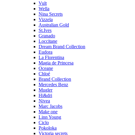
Vult
Wella
Nina Secrets
Vizzela
Australian Gold
St.Ives
Granado
Loccitane
Dream Brand Collection
Eudora
La Florentina
Magia de Princesa
Oceane
Chloé
Brand Collection
Mercedes Benz
Mugler
Hi&dri
Nivea
Marc Jacobs
Make one
Linn Young
Ciclo
Pokoloka
Victoria secrets