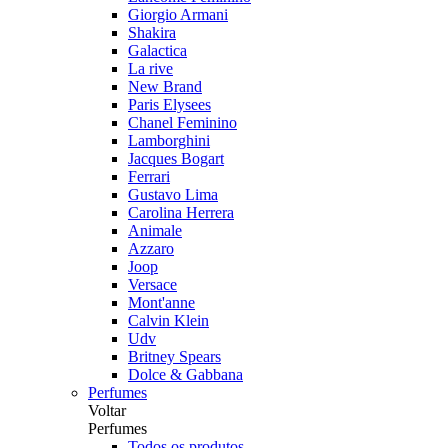
Giorgio Armani
Shakira
Galactica
La rive
New Brand
Paris Elysees
Chanel Feminino
Lamborghini
Jacques Bogart
Ferrari
Gustavo Lima
Carolina Herrera
Animale
Azzaro
Joop
Versace
Mont'anne
Calvin Klein
Udv
Britney Spears
Dolce & Gabbana
Perfumes
Voltar
Perfumes
Todos os produtos