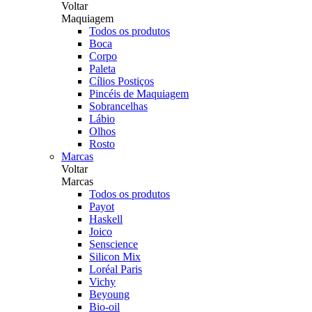
Voltar
Maquiagem
Todos os produtos
Boca
Corpo
Paleta
Cílios Postiços
Pincéis de Maquiagem
Sobrancelhas
Lábio
Olhos
Rosto
Marcas
Voltar
Marcas
Todos os produtos
Payot
Haskell
Joico
Senscience
Silicon Mix
Loréal Paris
Vichy
Beyoung
Bio-oil