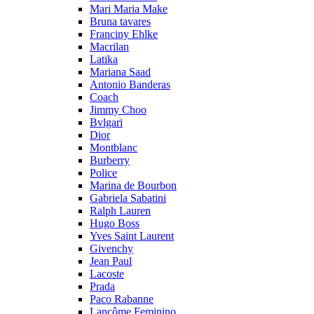
Mari Maria Make
Bruna tavares
Franciny Ehlke
Macrilan
Latika
Mariana Saad
Antonio Banderas
Coach
Jimmy Choo
Bvlgari
Dior
Montblanc
Burberry
Police
Marina de Bourbon
Gabriela Sabatini
Ralph Lauren
Hugo Boss
Yves Saint Laurent
Givenchy
Jean Paul
Lacoste
Prada
Paco Rabanne
Lancôme Feminino