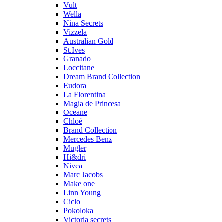
Vult
Wella
Nina Secrets
Vizzela
Australian Gold
St.Ives
Granado
Loccitane
Dream Brand Collection
Eudora
La Florentina
Magia de Princesa
Oceane
Chloé
Brand Collection
Mercedes Benz
Mugler
Hi&dri
Nivea
Marc Jacobs
Make one
Linn Young
Ciclo
Pokoloka
Victoria secrets