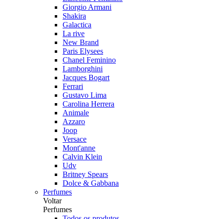
Giorgio Armani
Shakira
Galactica
La rive
New Brand
Paris Elysees
Chanel Feminino
Lamborghini
Jacques Bogart
Ferrari
Gustavo Lima
Carolina Herrera
Animale
Azzaro
Joop
Versace
Mont'anne
Calvin Klein
Udv
Britney Spears
Dolce & Gabbana
Perfumes
Voltar
Perfumes
Todos os produtos