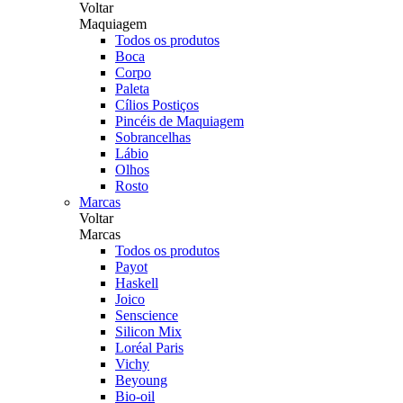
Voltar
Maquiagem
Todos os produtos
Boca
Corpo
Paleta
Cílios Postiços
Pincéis de Maquiagem
Sobrancelhas
Lábio
Olhos
Rosto
Marcas
Voltar
Marcas
Todos os produtos
Payot
Haskell
Joico
Senscience
Silicon Mix
Loréal Paris
Vichy
Beyoung
Bio-oil