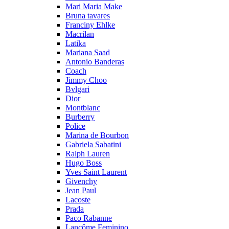
Mari Maria Make
Bruna tavares
Franciny Ehlke
Macrilan
Latika
Mariana Saad
Antonio Banderas
Coach
Jimmy Choo
Bvlgari
Dior
Montblanc
Burberry
Police
Marina de Bourbon
Gabriela Sabatini
Ralph Lauren
Hugo Boss
Yves Saint Laurent
Givenchy
Jean Paul
Lacoste
Prada
Paco Rabanne
Lancôme Feminino