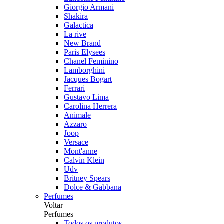
Giorgio Armani
Shakira
Galactica
La rive
New Brand
Paris Elysees
Chanel Feminino
Lamborghini
Jacques Bogart
Ferrari
Gustavo Lima
Carolina Herrera
Animale
Azzaro
Joop
Versace
Mont'anne
Calvin Klein
Udv
Britney Spears
Dolce & Gabbana
Perfumes
Voltar
Perfumes
Todos os produtos