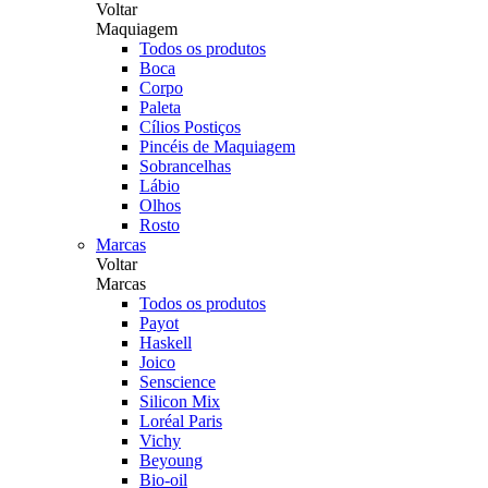
Voltar
Maquiagem
Todos os produtos
Boca
Corpo
Paleta
Cílios Postiços
Pincéis de Maquiagem
Sobrancelhas
Lábio
Olhos
Rosto
Marcas
Voltar
Marcas
Todos os produtos
Payot
Haskell
Joico
Senscience
Silicon Mix
Loréal Paris
Vichy
Beyoung
Bio-oil