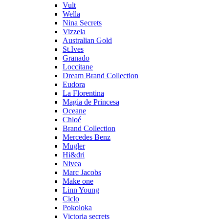
Vult
Wella
Nina Secrets
Vizzela
Australian Gold
St.Ives
Granado
Loccitane
Dream Brand Collection
Eudora
La Florentina
Magia de Princesa
Oceane
Chloé
Brand Collection
Mercedes Benz
Mugler
Hi&dri
Nivea
Marc Jacobs
Make one
Linn Young
Ciclo
Pokoloka
Victoria secrets