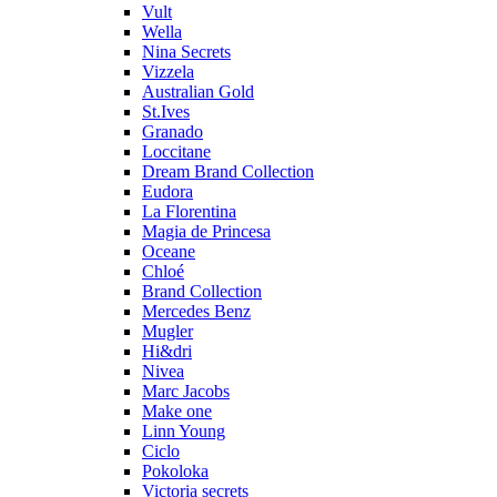
Vult
Wella
Nina Secrets
Vizzela
Australian Gold
St.Ives
Granado
Loccitane
Dream Brand Collection
Eudora
La Florentina
Magia de Princesa
Oceane
Chloé
Brand Collection
Mercedes Benz
Mugler
Hi&dri
Nivea
Marc Jacobs
Make one
Linn Young
Ciclo
Pokoloka
Victoria secrets