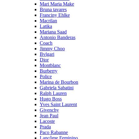
Mari Maria Make
Bruna tavares
Franciny Ehlke
Macrilan
Latika
Mariana Saad
Antonio Banderas
Coach
Jimmy Choo
Bvlgari
Dior
Montblanc
Burberry
Police
Marina de Bourbon
Gabriela Sabatini
Ralph Lauren
Hugo Boss
Yves Saint Laurent
Givenchy
Jean Paul
Lacoste
Prada
Paco Rabanne
Lancôme Feminino