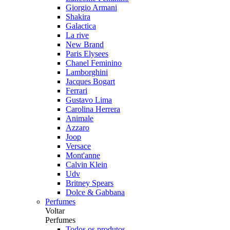
Giorgio Armani
Shakira
Galactica
La rive
New Brand
Paris Elysees
Chanel Feminino
Lamborghini
Jacques Bogart
Ferrari
Gustavo Lima
Carolina Herrera
Animale
Azzaro
Joop
Versace
Mont'anne
Calvin Klein
Udv
Britney Spears
Dolce & Gabbana
Perfumes
Voltar
Perfumes
Todos os produtos