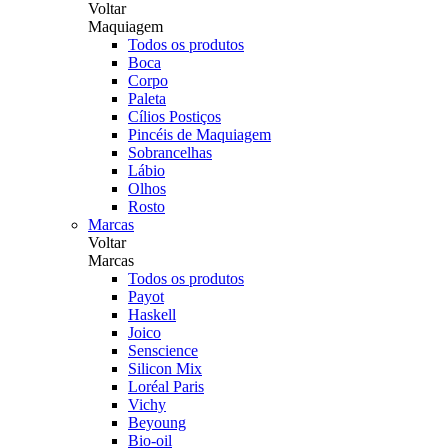
Voltar
Maquiagem
Todos os produtos
Boca
Corpo
Paleta
Cílios Postiços
Pincéis de Maquiagem
Sobrancelhas
Lábio
Olhos
Rosto
Marcas
Voltar
Marcas
Todos os produtos
Payot
Haskell
Joico
Senscience
Silicon Mix
Loréal Paris
Vichy
Beyoung
Bio-oil