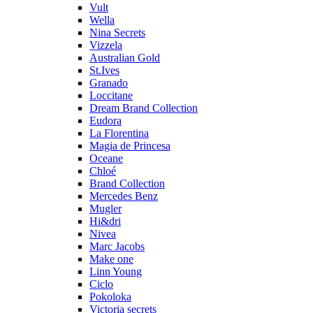
Vult
Wella
Nina Secrets
Vizzela
Australian Gold
St.Ives
Granado
Loccitane
Dream Brand Collection
Eudora
La Florentina
Magia de Princesa
Oceane
Chloé
Brand Collection
Mercedes Benz
Mugler
Hi&dri
Nivea
Marc Jacobs
Make one
Linn Young
Ciclo
Pokoloka
Victoria secrets