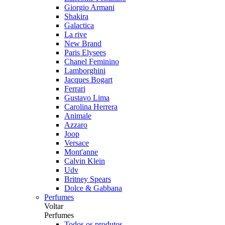
Giorgio Armani
Shakira
Galactica
La rive
New Brand
Paris Elysees
Chanel Feminino
Lamborghini
Jacques Bogart
Ferrari
Gustavo Lima
Carolina Herrera
Animale
Azzaro
Joop
Versace
Mont'anne
Calvin Klein
Udv
Britney Spears
Dolce & Gabbana
Perfumes
Voltar
Perfumes
Todos os produtos