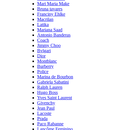
Mari Maria Make
Bruna tavares
Franciny Ehlke
Macrilan
Latika
Mariana Saad
Antonio Banderas
Coach
Jimmy Choo
Bvlgari
Dior
Montblanc
Burberry
Police
Marina de Bourbon
Gabriela Sabatini
Ralph Lauren
Hugo Boss
Yves Saint Laurent
Givenchy
Jean Paul
Lacoste
Prada
Paco Rabanne
Lancôme Feminino