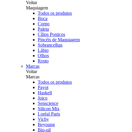
Voltar
Maquiagem
Todos os produtos
Boca
Corpo
Paleta
Cílios Postiços
Pincéis de Maquiagem
Sobrancelhas
Lábio
Olhos
Rosto
Marcas
Voltar
Marcas
Todos os produtos
Payot
Haskell
Joico
Senscience
Silicon Mix
Loréal Paris
Vichy
Beyoung
Bio-oil