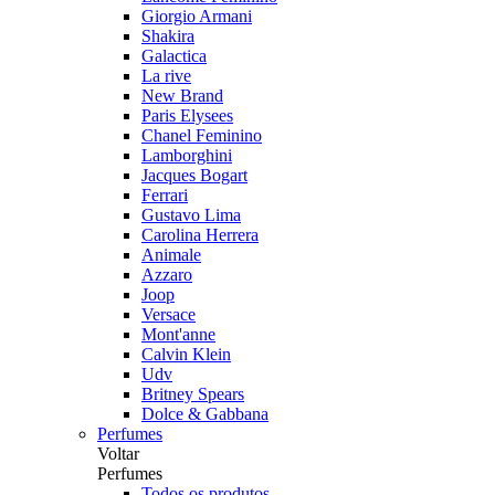
Giorgio Armani
Shakira
Galactica
La rive
New Brand
Paris Elysees
Chanel Feminino
Lamborghini
Jacques Bogart
Ferrari
Gustavo Lima
Carolina Herrera
Animale
Azzaro
Joop
Versace
Mont'anne
Calvin Klein
Udv
Britney Spears
Dolce & Gabbana
Perfumes
Voltar
Perfumes
Todos os produtos