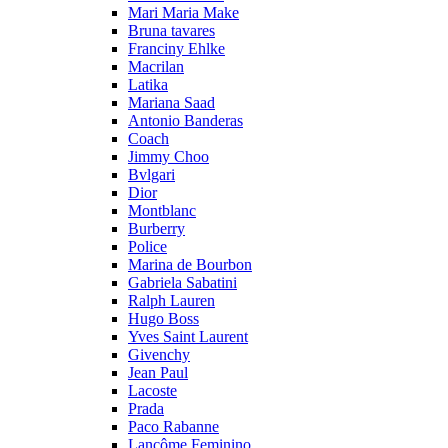
Mari Maria Make
Bruna tavares
Franciny Ehlke
Macrilan
Latika
Mariana Saad
Antonio Banderas
Coach
Jimmy Choo
Bvlgari
Dior
Montblanc
Burberry
Police
Marina de Bourbon
Gabriela Sabatini
Ralph Lauren
Hugo Boss
Yves Saint Laurent
Givenchy
Jean Paul
Lacoste
Prada
Paco Rabanne
Lancôme Feminino