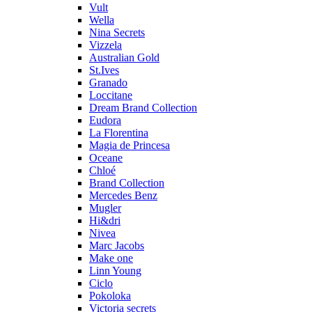
Vult
Wella
Nina Secrets
Vizzela
Australian Gold
St.Ives
Granado
Loccitane
Dream Brand Collection
Eudora
La Florentina
Magia de Princesa
Oceane
Chloé
Brand Collection
Mercedes Benz
Mugler
Hi&dri
Nivea
Marc Jacobs
Make one
Linn Young
Ciclo
Pokoloka
Victoria secrets