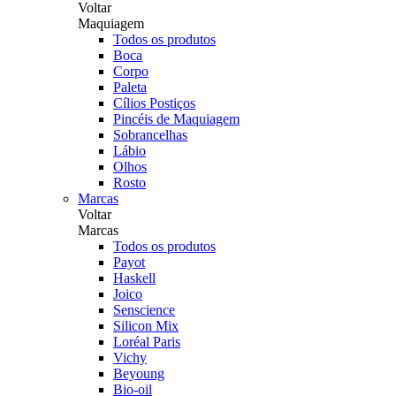
Voltar
Maquiagem
Todos os produtos
Boca
Corpo
Paleta
Cílios Postiços
Pincéis de Maquiagem
Sobrancelhas
Lábio
Olhos
Rosto
Marcas
Voltar
Marcas
Todos os produtos
Payot
Haskell
Joico
Senscience
Silicon Mix
Loréal Paris
Vichy
Beyoung
Bio-oil