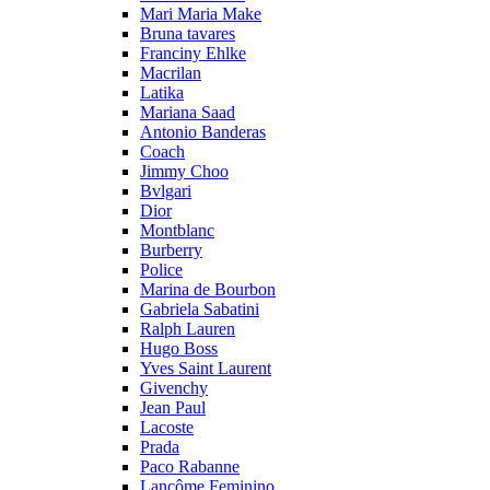
Mari Maria Make
Bruna tavares
Franciny Ehlke
Macrilan
Latika
Mariana Saad
Antonio Banderas
Coach
Jimmy Choo
Bvlgari
Dior
Montblanc
Burberry
Police
Marina de Bourbon
Gabriela Sabatini
Ralph Lauren
Hugo Boss
Yves Saint Laurent
Givenchy
Jean Paul
Lacoste
Prada
Paco Rabanne
Lancôme Feminino