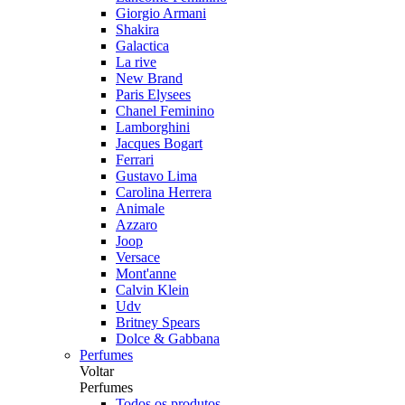
Giorgio Armani
Shakira
Galactica
La rive
New Brand
Paris Elysees
Chanel Feminino
Lamborghini
Jacques Bogart
Ferrari
Gustavo Lima
Carolina Herrera
Animale
Azzaro
Joop
Versace
Mont'anne
Calvin Klein
Udv
Britney Spears
Dolce & Gabbana
Perfumes
Voltar
Perfumes
Todos os produtos