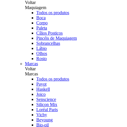
Voltar
Maquiagem
Todos os produtos
Boca
Corpo
Paleta
Cílios Postiços
Pincéis de Maquiagem
Sobrancelhas
Lábio
Olhos
Rosto
Marcas
Voltar
Marcas
Todos os produtos
Payot
Haskell
Joico
Senscience
Silicon Mix
Loréal Paris
Vichy
Beyoung
Bio-oil