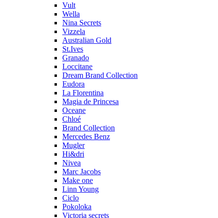
Vult
Wella
Nina Secrets
Vizzela
Australian Gold
St.Ives
Granado
Loccitane
Dream Brand Collection
Eudora
La Florentina
Magia de Princesa
Oceane
Chloé
Brand Collection
Mercedes Benz
Mugler
Hi&dri
Nivea
Marc Jacobs
Make one
Linn Young
Ciclo
Pokoloka
Victoria secrets